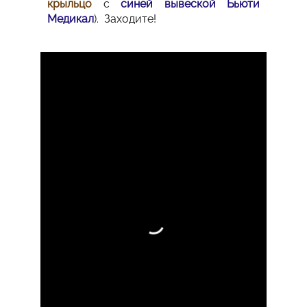
крыльцо
с
синей вывеской Бьюти
Медикал
). Заходите!